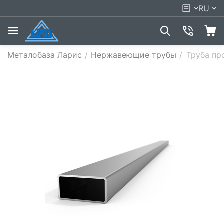
RU
Металобаза Ларис
/
Нержавеющие трубы
/
Труба пр