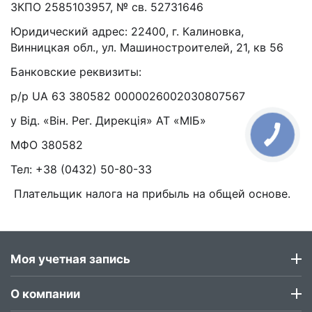
ЗКПО 2585103957, № св. 52731646
Юридический адрес: 22400, г. Калиновка,
Винницкая обл., ул. Машиностроителей, 21, кв 56
Банковские реквизиты:
р/р UA 63 380582 0000026002030807567
у Від. «Він. Рег. Дирекція» АТ «МІБ»
МФО 380582
Тел: +38 (0432) 50-80-33
Плательщик налога на прибыль на общей основе.
Моя учетная запись
О компании