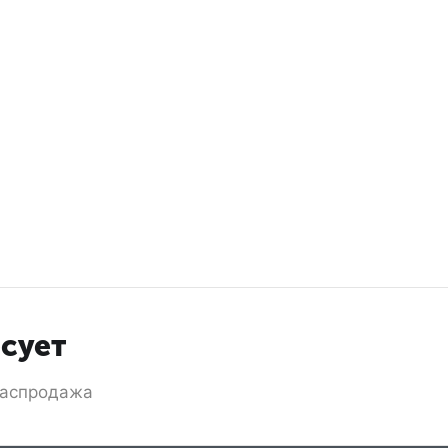
есует
аспродажа