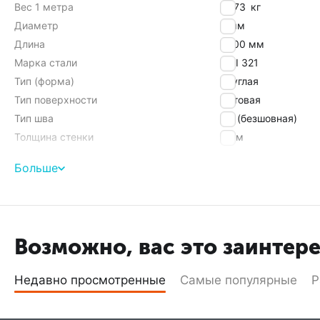
Вес 1 метра
0,173
кг
Диаметр
8 мм
Длина
6000 мм
Марка стали
AISI 321
Тип (форма)
круглая
Тип поверхности
матовая
Тип шва
ЦТ (безшовная)
Толщина стенки
1 мм
Больше
Найти похожие
Возможно, вас это заинтер
Недавно просмотренные
Самые популярные
Р