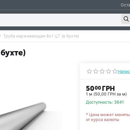
Оста
Труба нержавеющая 8х1 ЦТ (в бухте)
/
бухте)
Напис
50
ГРН
00
1 м (
50,00
ГРН
за м)
Доступность:
3641
* Цена может менять
от курса валюты