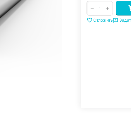
+
−
Задат
Отложить