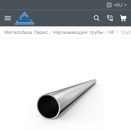
RU
Металобаза Ларис
/
Нержавеющие трубы
/
HF
/
Труб