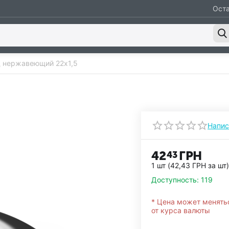
Оста
 нержавеющий 22х1,5
Напис
42
ГРН
43
1 шт (
42,43
ГРН
за шт)
Доступность:
119
* Цена может менять
от курса валюты