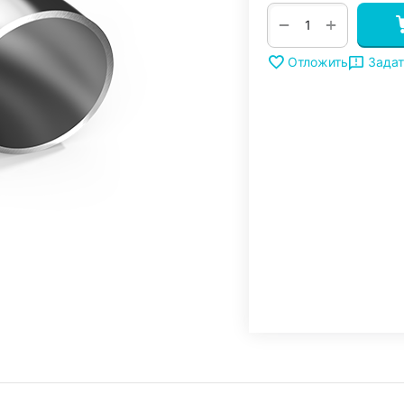
+
−
Задат
Отложить