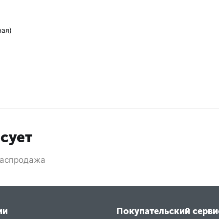
ная)
есует
аспродажа
ии
Покупательский серви