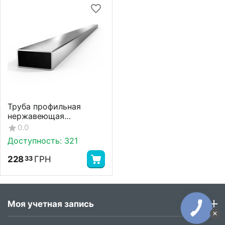
Труба профильная
нержавеющая
60х40х1,5 AISI 201 600
0.0
G
Доступность:
321
228
ГРН
33
Моя учетная запись