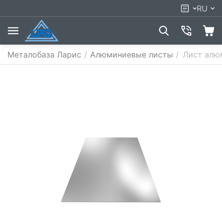
RU
Металобаза Ларис
/
Алюминиевые листы
/
Лист алю