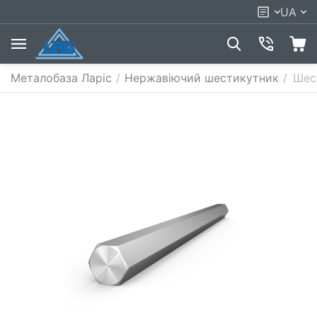
UA
Металобаза Ларіс
/
Нержавіючий шестикутник
/
Шес