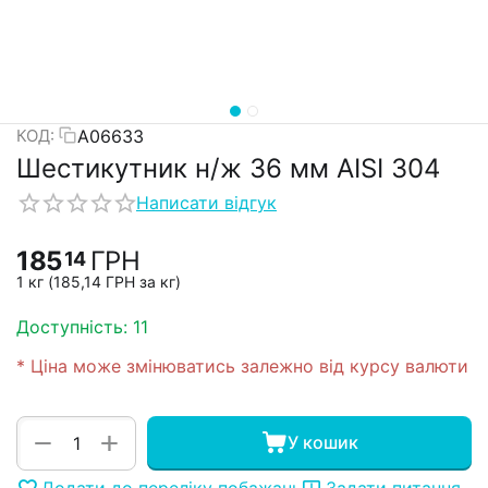
А06633
КОД:
Шестикутник н/ж 36 мм AISI 304
Написати відгук
185
ГРН
14
1 кг (
185,14
ГРН
за кг)
Доступність:
11
* Ціна може змінюватись залежно від курсу валюти
+
−
У кошик
Додати до переліку побажань
Задати питання