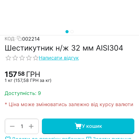
002214
КОД:
Шестикутник н/ж 32 мм AISI304
Написати відгук
157
ГРН
58
1 кг (
157,58
ГРН
за кг)
Доступність:
9
* Ціна може змінюватись залежно від курсу валюти
+
−
У кошик
Додати до переліку побажань
Задати питання