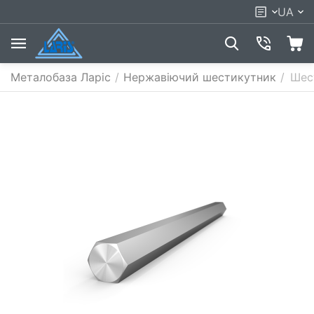
UA
Металобаза Ларіс
/
Нержавіючий шестикутник
/
Шес