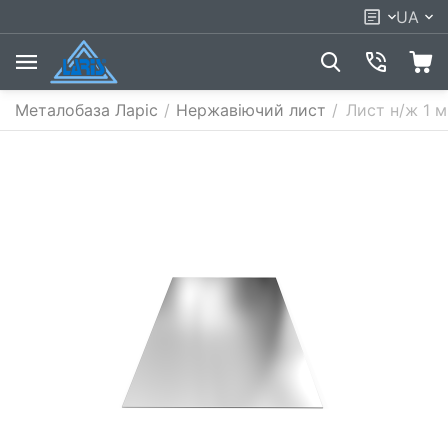
UA
Металобаза Ларіс
/
Нержавіючий лист
/
Лист н/ж 1 м