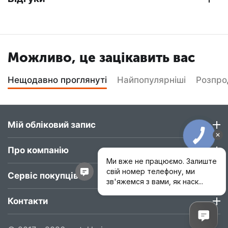
Можливо, це зацікавить вас
Нещодавно проглянуті
Найпопулярніші
Розпр
Мій обліковий запис
Про компанію
Сервіс покупців
Контакти