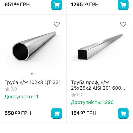
651
ГРН
1295
ГРН
44
68
Труба н/ж 102х3 ЦТ 321
Труба проф, н/ж
25х25х2 AISI 201 600
0.0
GRI
0.0
Доступність:
1
Доступність:
1290
550
ГРН
154
ГРН
00
07