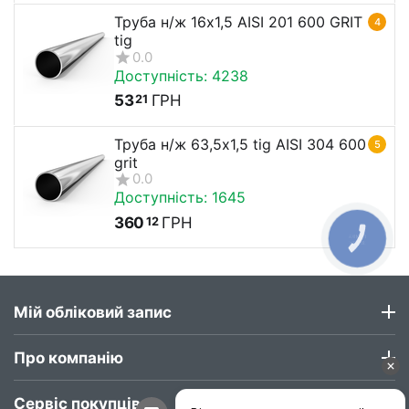
Труба н/ж 16х1,5 AISI 201 600 GRIT
4
tig
0.0
Доступність:
4238
53
ГРН
21
Труба н/ж 63,5х1,5 tig AISI 304 600
5
grit
0.0
Доступність:
1645
360
ГРН
12
КНОПКА
ЗВ'ЯЗКУ
Мій обліковий запис
Про компанію
Сервіс покупців