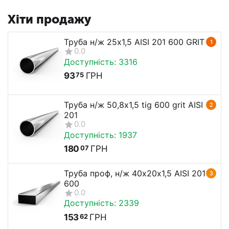
Хіти продажу
Труба н/ж 25х1,5 AISI 201 600 GRIT
1
0.0
Доступність:
3316
93
ГРН
75
Труба н/ж 50,8х1,5 tig 600 grit AISI
2
201
0.0
Доступність:
1937
180
ГРН
07
Труба проф, н/ж 40х20х1,5 AISI 201
3
600
0.0
Доступність:
2339
153
ГРН
62