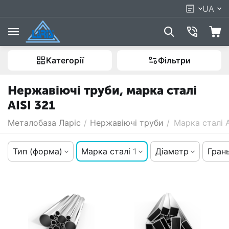
UA
Категорії
Фільтри
Нержавіючі труби, марка сталі
AISI 321
Металобаза Ларіс
/
Нержавіючі труби
/
Марка сталі A
Тип (форма)
Марка сталі
1
Діаметр
Грань