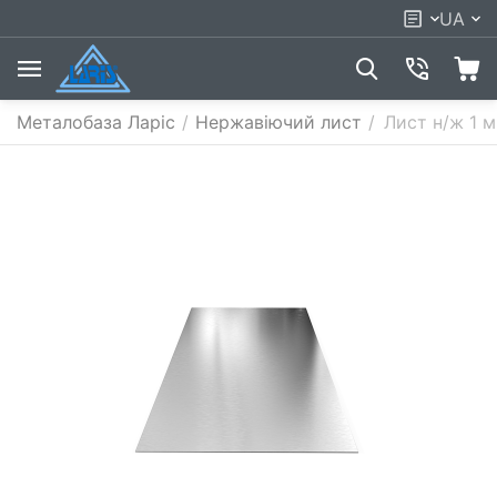
UA
Металобаза Ларіс
/
Нержавіючий лист
/
Лист н/ж 1 м