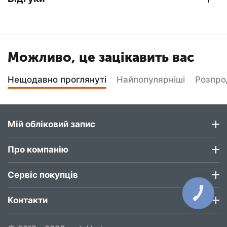
Можливо, це зацікавить вас
Нещодавно проглянуті
Найпопулярніші
Розпр
Мій обліковий запис
Про компанію
Сервіс покупців
КНОПКА
ЗВ'ЯЗКУ
Контакти