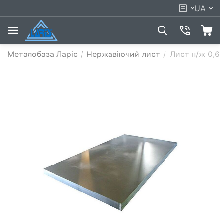
UA
Металобаза Ларіс
/
Нержавіючий лист
/
Лист н/ж 0,6