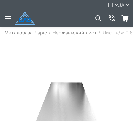
UA
Металобаза Ларіс
/
Нержавіючий лист
/
Лист н/ж 0,6