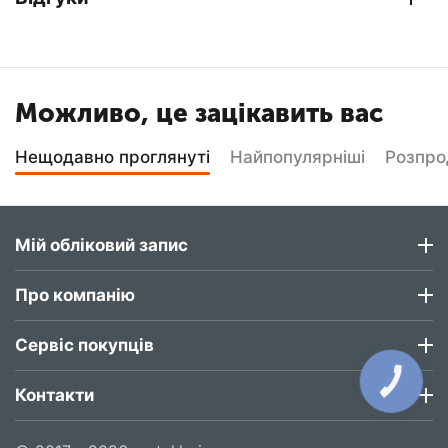
Можливо, це зацікавить вас
Нещодавно проглянуті
Найпопулярніші
Розпр
Мій обліковий запис
Про компанію
Сервіс покупців
КНОПКА
ЗВ'ЯЗКУ
Контакти