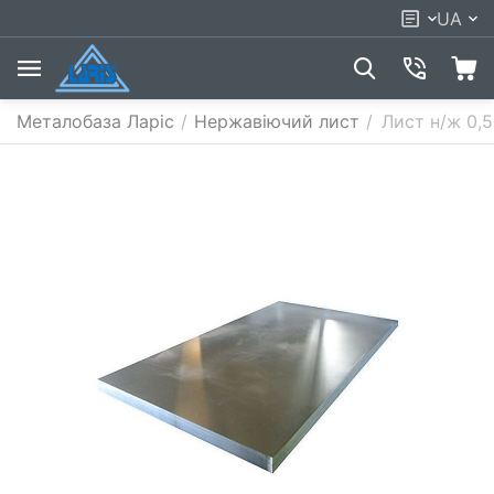
UA
Металобаза Ларіс
/
Нержавіючий лист
/
Лист н/ж 0,5