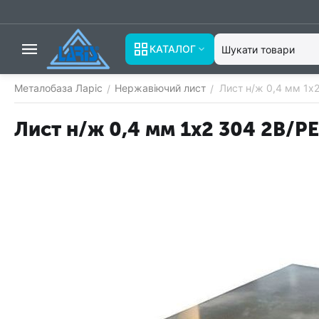
КАТАЛОГ
Металобаза Ларіс
Нержавіючий лист
Лист н/ж 0,4 мм 1х
/
/
Лист н/ж 0,4 мм 1х2 304 2В/РЕ