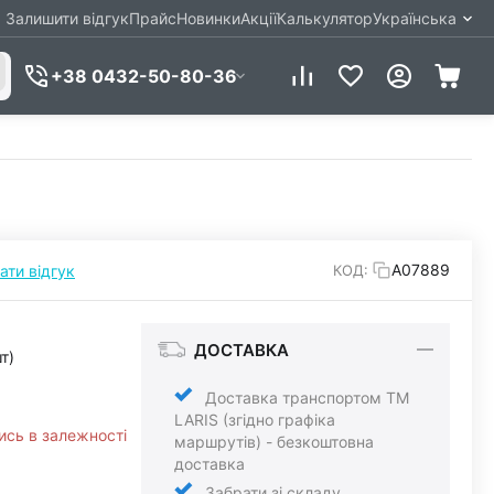
Залишити відгук
Прайс
Новинки
Акції
Калькулятор
Українська
+38 0432-50-80-36
А07889
ати відгук
КОД:
ДОСТАВКА
т)
Доставка транспортом ТМ
LARIS (згідно графіка
ись в залежності
маршрутів) - безкоштовна
доставка
Забрати зі складу