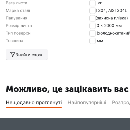
Вага листа
6,4
кг
Марка сталі
AISI 304, AISI 304L
Пакування
РЕ (захисна плівка)
Розмір листа
1000 x 2000 мм
Тип поверхні
2 В (холоднокатаний
Товщина
0,4 мм
Знайти схожі
Можливо, це зацікавить вас
Нещодавно проглянуті
Найпопулярніші
Розпр