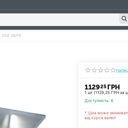
2 304 2В/РЕ
Напис
1129
ГРН
25
1 шт (
1129,25
ГРН
за ш
Доступність:
6
* Ціна може змінюват
від курса валют