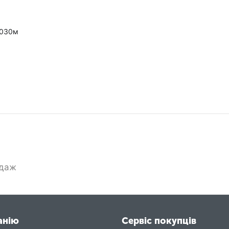
6030м
одаж
анію
Сервіс покупців