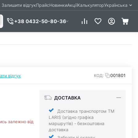
Залишити відгук
Прайс
Новинки
Акції
Калькулятор
Українська
+38 0432-50-80-36
001801
ати відгук
КОД:
ДОСТАВКА
Доставка транспортом ТМ
LARIS (згідно графіка
ись залежно від
маршрутів) - безкоштовна
доставка
Забрати зі складу