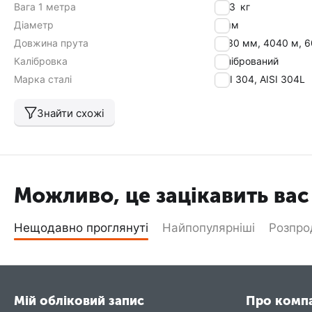
Вага 1 метра
0,23
кг
Діаметр
6 мм
Довжина прута
3030 мм, 4040 м, 
Калібровка
калібрований
Марка сталі
AISI 304, AISI 304L
Знайти схожі
Можливо, це зацікавить вас
Нещодавно проглянуті
Найпопулярніші
Розпр
Мій обліковий запис
Про комп