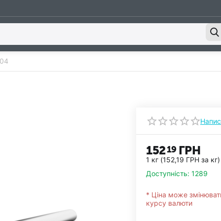
304
Напис
152
ГРН
19
1 кг (
152,19
ГРН
за кг)
Доступність:
1289
* Ціна може змінюват
курсу валюти