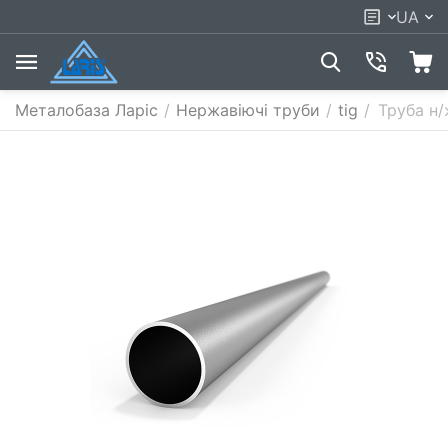
UA
Металобаза Ларіс
/
Нержавіючі труби
/
tig
/
Труба н/