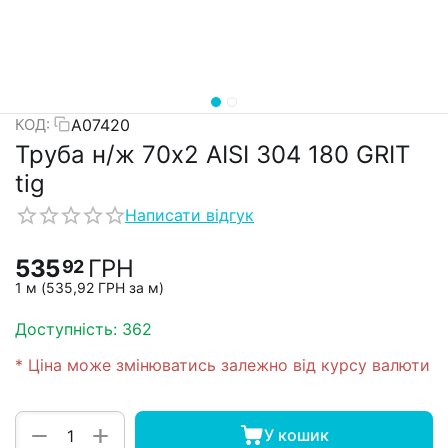
А07420
КОД:
Труба н/ж 70х2 AISI 304 180 GRIT
tig
Написати відгук
535
ГРН
92
1 м (
535,92
ГРН
за м)
Доступність:
362
* Ціна може змінюватись залежно від курсу валюти
+
−
У кошик