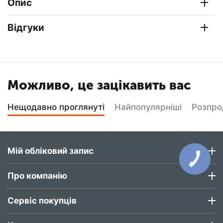
Опис
Відгуки
Можливо, це зацікавить вас
Нещодавно проглянуті
Найпопулярніші
Розпр
Мій обліковий запис
КНОПКА
ЗВ'ЯЗКУ
Про компанію
Сервіс покупців