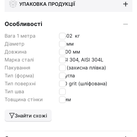
УПАКОВКА ПРОДУКЦІЇ
Особливості
Вага 1 метра
3,402
кг
Діаметр
70 мм
Довжина
6000 мм
Марка сталі
AISI 304, AISI 304L
Пакування
РЕ (захисна плівка)
Тип (форма)
кругла
Тип поверхні
180 grit (шліфована)
Тип шва
tig
Товщина стінки
2 мм
Знайти схожі