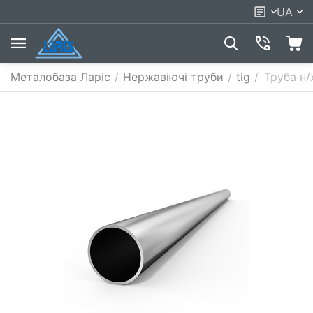
UA
Металобаза Ларіс
/
Нержавіючі труби
/
tig
/
Труба н/