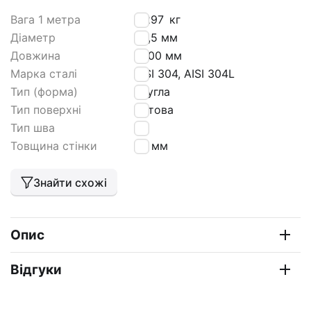
Вага 1 метра
2,297
кг
Діаметр
63,5 мм
Довжина
6000 мм
Марка сталі
AISI 304, AISI 304L
Тип (форма)
кругла
Тип поверхні
матова
Тип шва
tig
Товщина стінки
1,5 мм
Знайти схожі
Опис
Відгуки