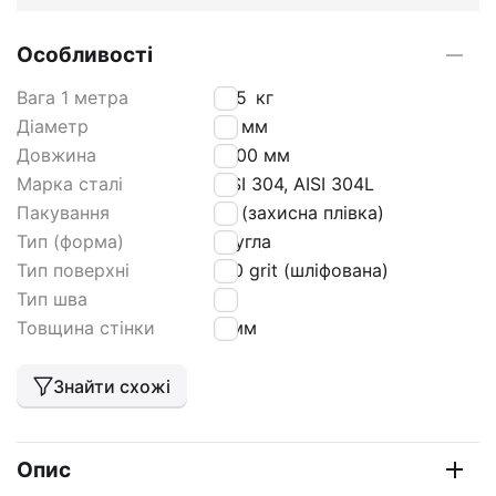
Особливості
Вага 1 метра
2,15
кг
Діаметр
45 мм
Довжина
6000 мм
Марка сталі
AISI 304, AISI 304L
Пакування
РЕ (захисна плівка)
Тип (форма)
кругла
Тип поверхні
180 grit (шліфована)
Тип шва
tig
Товщина стінки
2 мм
Знайти схожі
Опис