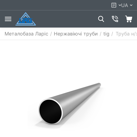
UA
Металобаза Ларіс
/
Нержавіючі труби
/
tig
/
Труба н/ж