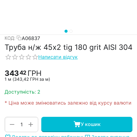
А06837
КОД:
Труба н/ж 45х2 tig 180 grit AISI 304
Написати відгук
343
ГРН
42
1 м (
343,42
ГРН
за м)
Доступність:
2
* Ціна може змінюватись залежно від курсу валюти
+
−
У кошик
Додати до переліку побажань
Задати питання