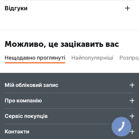
Відгуки
Можливо, це зацікавить вас
Нещодавно проглянуті
Найпопулярніші
Розпр
Мій обліковий запис
Про компанію
Сервіс покупців
КНОПКА
ЗВ'ЯЗКУ
Контакти