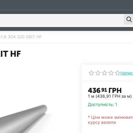
х1,6 304 320 GRIT HF
IT HF
Напис
436
ГРН
91
1 м (
436,91
ГРН
за м)
Доступність:
1
* Ціна може змінюват
курсу валюти