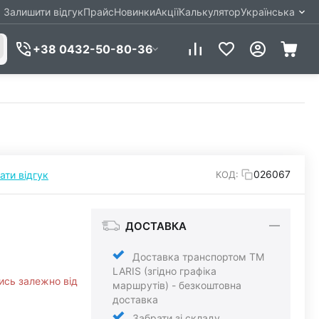
Залишити відгук
Прайс
Новинки
Акції
Калькулятор
Українська
+38 0432-50-80-36
026067
ати відгук
КОД:
ДОСТАВКА
Доставка транспортом ТМ
LARIS (згідно графіка
ись залежно від
маршрутів) - безкоштовна
доставка
Забрати зі складу