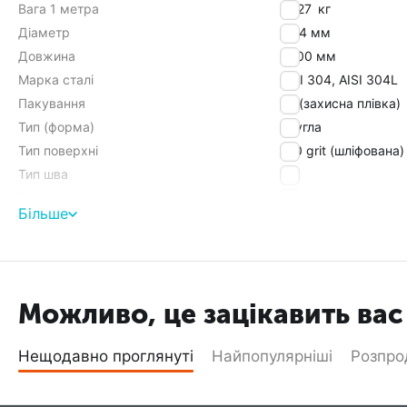
Вага 1 метра
1,527
кг
Діаметр
42,4 мм
Довжина
6000 мм
Марка сталі
AISI 304, AISI 304L
Пакування
РЕ (захисна плівка)
Тип (форма)
кругла
Тип поверхні
180 grit (шліфована)
Тип шва
HF
Товщина стінки
1,6 мм
Більше
Знайти схожі
Можливо, це зацікавить вас
Нещодавно проглянуті
Найпопулярніші
Розпр