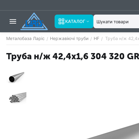
КАТАЛОГ
Металобаза Ларіс
Нержавіючі труби
HF
Труба н/ж 42,4
/
/
/
Труба н/ж 42,4х1,6 304 320 GR