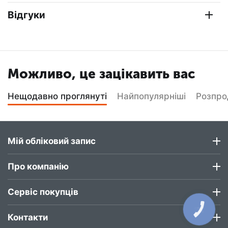
Відгуки
Можливо, це зацікавить вас
Нещодавно проглянуті
Найпопулярніші
Розпр
Мій обліковий запис
Про компанію
Сервіс покупців
КНОПКА
ЗВ'ЯЗКУ
Контакти