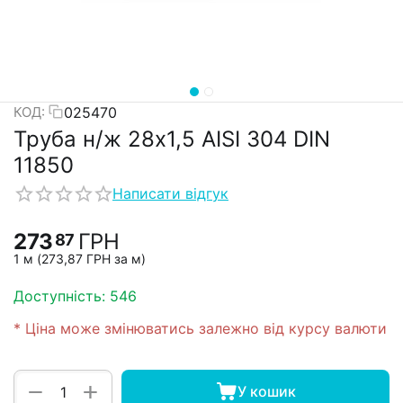
025470
КОД:
Труба н/ж 28х1,5 AISI 304 DIN
11850
Написати відгук
273
ГРН
87
1 м (
273,87
ГРН
за м)
Доступність:
546
* Ціна може змінюватись залежно від курсу валюти
+
−
У кошик