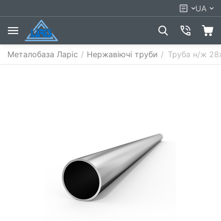
UA
Металобаза Ларіс
/
Нержавіючі труби
/
Труба н/ж 28х