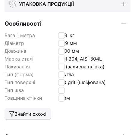
УПАКОВКА ПРОДУКЦІЇ
Особливості
Вага 1 метра
1,23
кг
Діаметр
26,9 мм
Довжина
6000 мм
Марка сталі
AISI 304, AISI 304L
Пакування
РЕ (захисна плівка)
Тип (форма)
кругла
Тип поверхні
180 grit (шліфована)
Тип шва
tig
Товщина стінки
2 мм
Знайти схожі