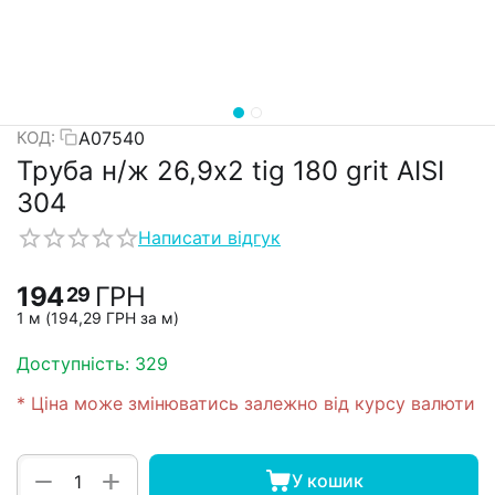
А07540
КОД:
Труба н/ж 26,9х2 tig 180 grit AISI
304
Написати відгук
194
ГРН
29
1 м (
194,29
ГРН
за м)
Доступність:
329
* Ціна може змінюватись залежно від курсу валюти
+
−
У кошик