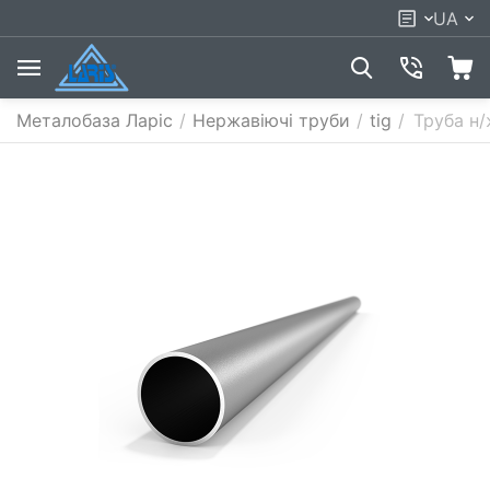
UA
Металобаза Ларіс
/
Нержавіючі труби
/
tig
/
Труба н/ж