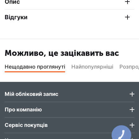
Опис
Відгуки
Можливо, це зацікавить вас
Нещодавно проглянуті
Найпопулярніші
Розпр
Мій обліковий запис
Про компанію
Сервіс покупців
КНОПКА
ЗВ'ЯЗКУ