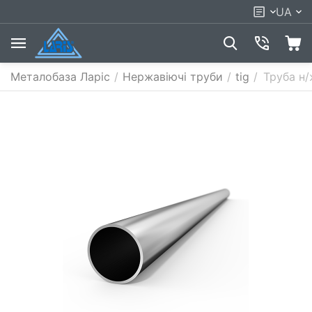
UA
Металобаза Ларіс
/
Нержавіючі труби
/
tig
/
Труба н/