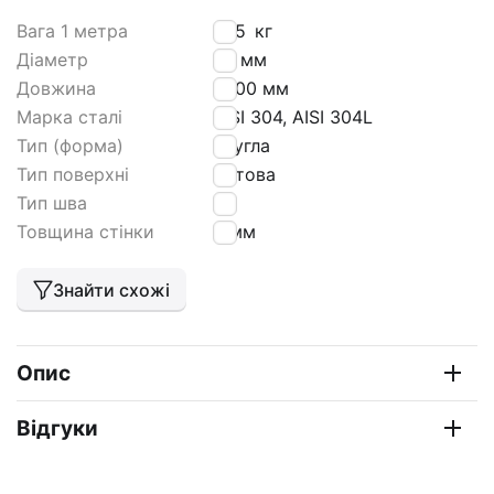
Вага 1 метра
1,65
кг
Діаметр
25 мм
Довжина
6000 мм
Марка сталі
AISI 304, AISI 304L
Тип (форма)
кругла
Тип поверхні
матова
Тип шва
tig
Товщина стінки
3 мм
Знайти схожі
Опис
Відгуки