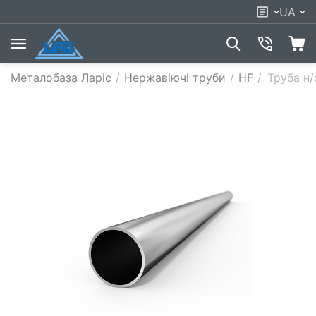
UA
Металобаза Ларіс
/
Нержавіючі труби
/
HF
/
Труба н