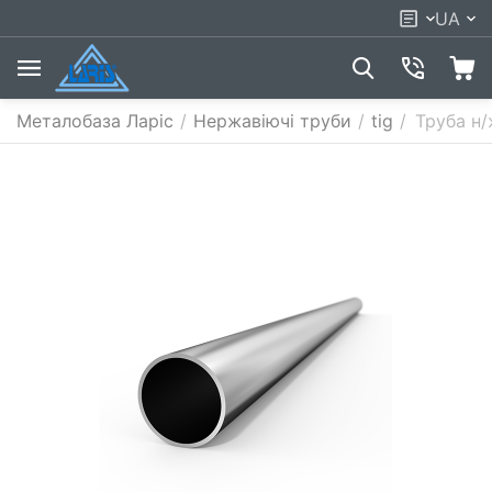
UA
Металобаза Ларіс
/
Нержавіючі труби
/
tig
/
Труба н/