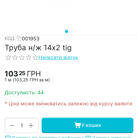
001953
КОД:
Труба н/ж 14х2 tig
Написати відгук
103
ГРН
25
1 м (
103,25
ГРН
за м)
Доступність:
44
* Ціна може змінюватись залежно від курсу валюти
+
−
У кошик
Додати до переліку побажань
Задати питання