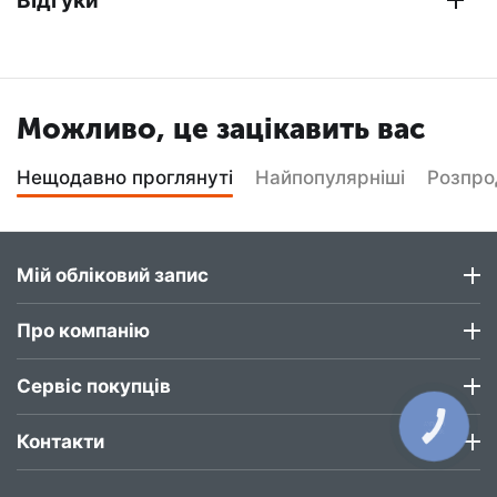
Відгуки
Можливо, це зацікавить вас
Нещодавно проглянуті
Найпопулярніші
Розпр
Мій обліковий запис
Про компанію
Сервіс покупців
КНОПКА
ЗВ'ЯЗКУ
Контакти