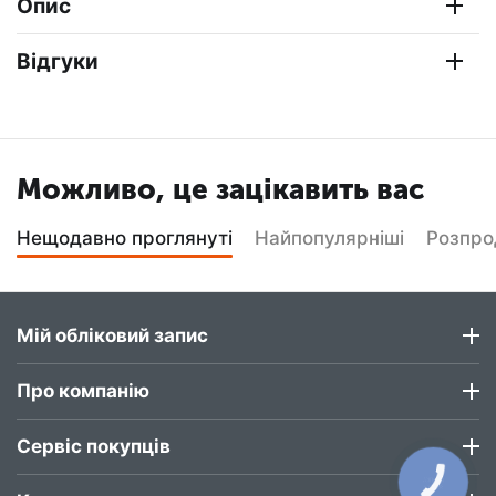
Опис
Відгуки
Можливо, це зацікавить вас
Нещодавно проглянуті
Найпопулярніші
Розпр
Мій обліковий запис
Про компанію
Сервіс покупців
КНОПКА
ЗВ'ЯЗКУ