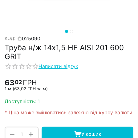
025090
КОД:
Труба н/ж 14х1,5 HF AISI 201 600
GRIT
Написати відгук
63
ГРН
02
1 м (
63,02
ГРН
за м)
Доступність:
1
* Ціна може змінюватись залежно від курсу валюти
+
−
У кошик