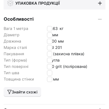
УПАКОВКА ПРОДУКЦІЇ
Особливості
Вага 1 метра
0,463
кг
Діаметр
14 мм
Довжина
6000 мм
Марка сталі
AISI 201
Пакування
РЕ (захисна плівка)
Тип (форма)
кругла
Тип поверхні
600 grit (полірована)
Тип шва
HF
Товщина стінки
1,5 мм
Знайти схожі