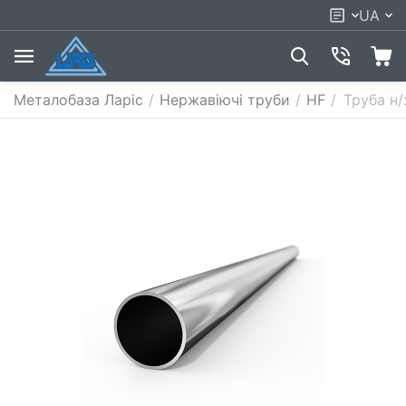
UA
Металобаза Ларіс
/
Нержавіючі труби
/
HF
/
Труба н/