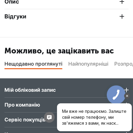
Опис
Відгуки
Можливо, це зацікавить вас
Нещодавно проглянуті
Найпопулярніші
Розпр
Мій обліковий запис
Про компанію
Сервіс покупців