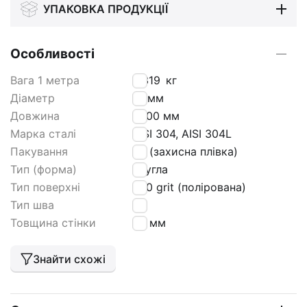
УПАКОВКА ПРОДУКЦІЇ
Особливості
Вага 1 метра
0,319
кг
Діаметр
10 мм
Довжина
6000 мм
Марка сталі
AISI 304, AISI 304L
Пакування
РЕ (захисна плівка)
Тип (форма)
кругла
Тип поверхні
600 grit (полірована)
Тип шва
tig
Товщина стінки
1,5 мм
Знайти схожі