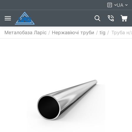
UA
Металобаза Ларіс
/
Нержавіючі труби
/
tig
/
Труба н/