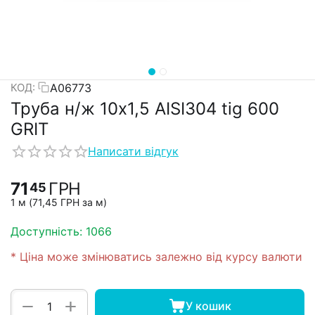
А06773
КОД:
Труба н/ж 10х1,5 AISI304 tig 600
GRIT
Написати відгук
71
ГРН
45
1 м (
71,45
ГРН
за м)
Доступність:
1066
* Ціна може змінюватись залежно від курсу валюти
+
−
У кошик