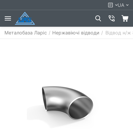
UA
Металобаза Ларіс
/
Нержавіючі відводи
/
Відвод н/ж 