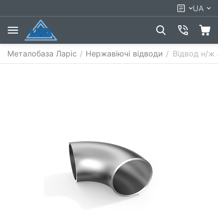
UA
Металобаза Ларіс
/
Нержавіючі відводи
/
Відвод н/ж 