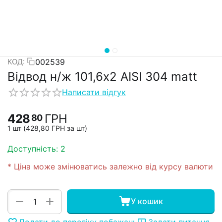
002539
КОД:
Відвод н/ж 101,6х2 AISI 304 matt
Написати відгук
428
ГРН
80
1 шт (
428,80
ГРН
за шт)
Доступність:
2
* Ціна може змінюватись залежно від курсу валюти
+
−
У кошик
Додати до переліку побажань
Задати питання