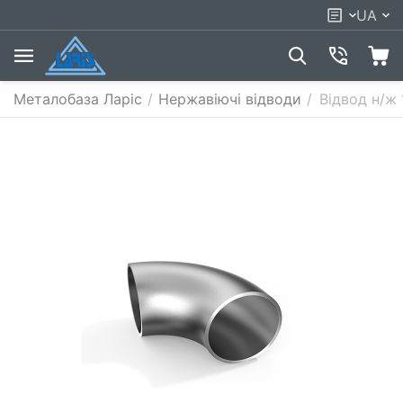
UA
Металобаза Ларіс
/
Нержавіючі відводи
/
Відвод н/ж 