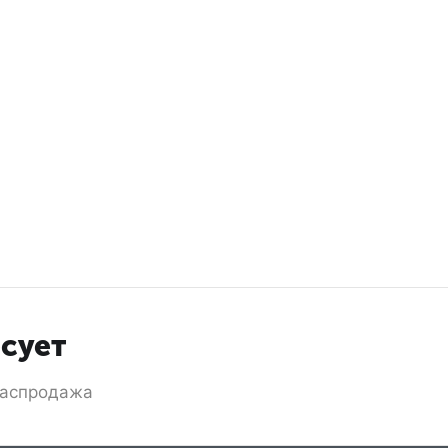
есует
аспродажа