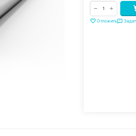
+
−
Задат
Отложить