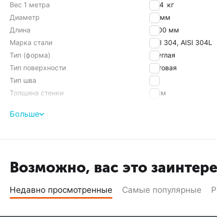
Вес 1 метра
2,64
кг
Диаметр
38 мм
Длина
6000 мм
Марка стали
AISI 304, AISI 304L
Тип (форма)
круглая
Тип поверхности
матовая
Тип шва
tig
Толщина стенки
3 мм
Больше
Найти похожие
Возможно, вас это заинтер
Недавно просмотренные
Самые популярные
Р