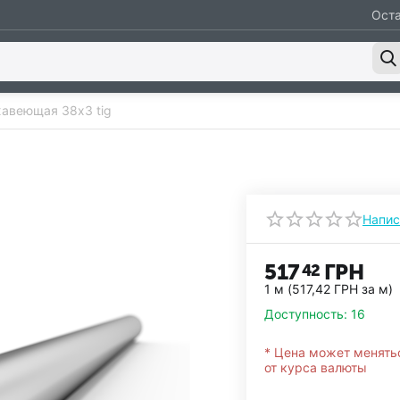
Оста
авеющая 38х3 tig
Напис
517
ГРН
42
1 м (
517,42
ГРН
за м)
Доступность:
16
* Цена может менять
от курса валюты