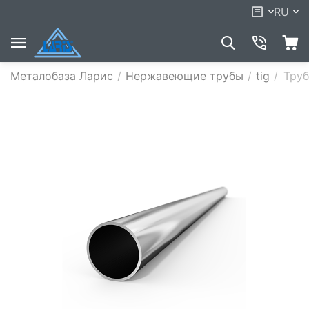
RU
Металобаза Ларис
/
Нержавеющие трубы
/
tig
/
Труб