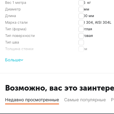
Вес 1 метра
1,65
кг
Диаметр
25 мм
Длина
6000 мм
Марка стали
AISI 304, AISI 304L
Тип (форма)
круглая
Тип поверхности
матовая
Тип шва
HF
Толщина стенки
3 мм
Больше
Найти похожие
Возможно, вас это заинтер
Недавно просмотренные
Самые популярные
Р