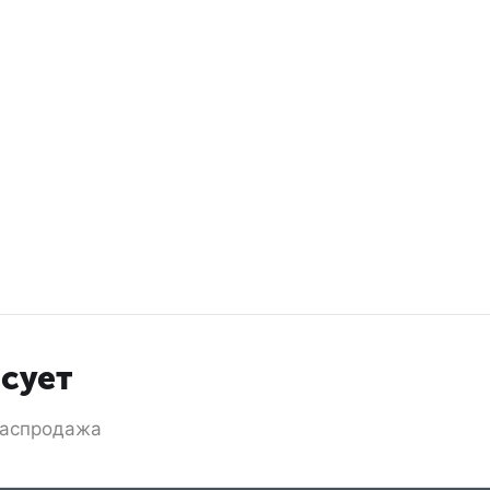
есует
аспродажа