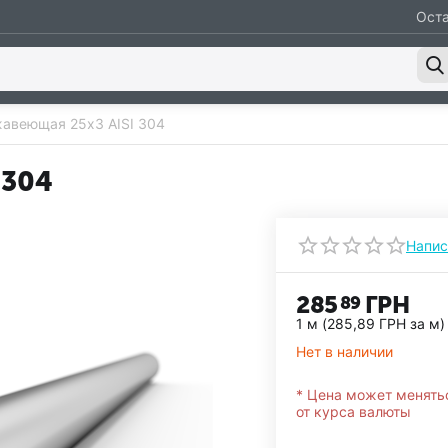
Оста
авеющая 25х3 AISI 304
 304
Напис
285
ГРН
89
1 м (
285,89
ГРН
за м)
Нет в наличии
* Цена может менять
от курса валюты