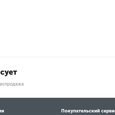
есует
аспродажа
ии
Покупательский серви