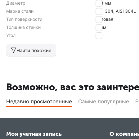
Диаметр
108 мм
Марка стали
AISI 304, AISI 304L
Тип поверхности
матовая
Толщина стенки
3 мм
Угол
90
Найти похожие
Возможно, вас это заинтер
Недавно просмотренные
Самые популярные
Р
Моя учетная запись
О компан