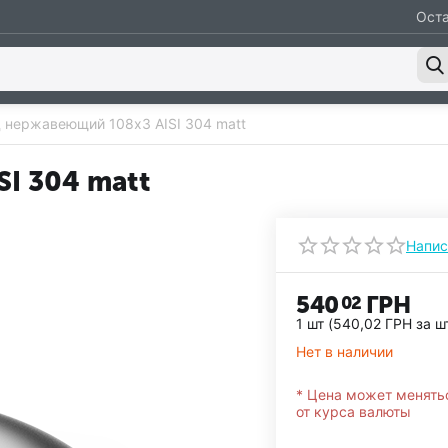
Оста
 нержавеющий 108х3 AISI 304 matt
I 304 matt
Напис
540
ГРН
02
1 шт (
540,02
ГРН
за ш
Нет в наличии
* Цена может менять
от курса валюты