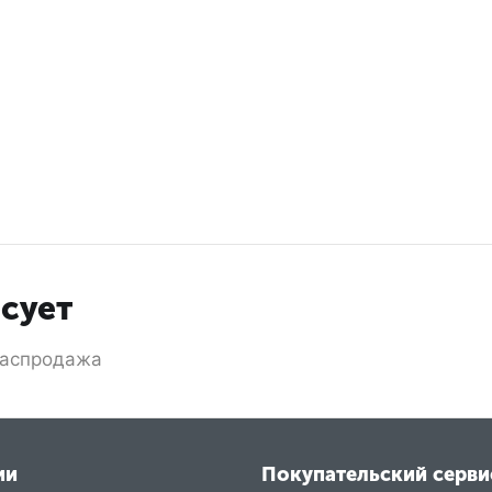
есует
аспродажа
ии
Покупательский серви