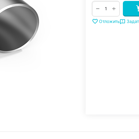
+
−
Задат
Отложить