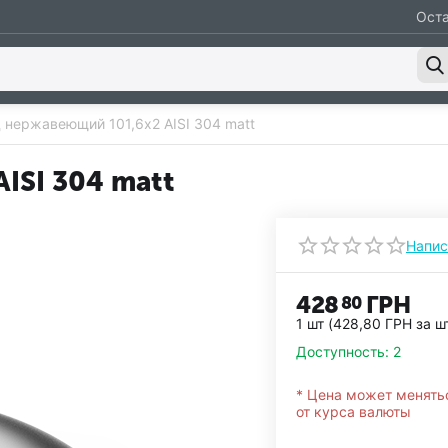
Оста
 нержавеющий 101,6х2 AISI 304 matt
ISI 304 matt
Напис
428
ГРН
80
1 шт (
428,80
ГРН
за ш
Доступность:
2
* Цена может менять
от курса валюты