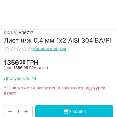
А06717
КОД:
Лист н/ж 0,4 мм 1х2 АISI 304 BA/PI
Написати відгук
1356
ГРН
08
1 шт (
1356,08
ГРН
за шт)
Доступність:
14
* Ціна може змінюватись в залежності від курса
валют
+
−
У кошик