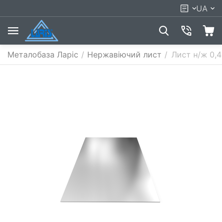
UA
Металобаза Ларіс
/
Нержавіючий лист
/
Лист н/ж 0,4