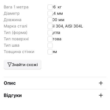
Вага 1 метра
2,96
кг
Діаметр
42,4 мм
Довжина
6000 мм
Марка сталі
AISI 304, AISI 304L
Тип (форма)
кругла
Тип поверхні
матова
Тип шва
HF
Товщина стінки
3 мм
Знайти схожі
Опис
Відгуки