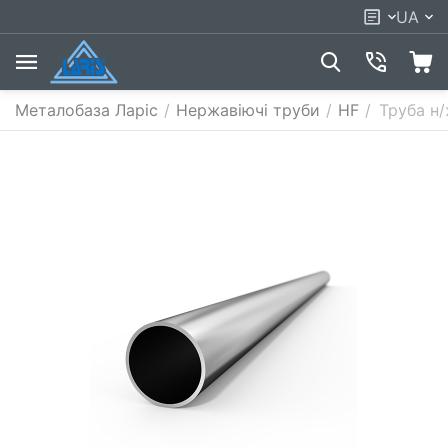
UA
Металобаза Ларіс
/
Нержавіючі труби
/
HF
/
Труба н/