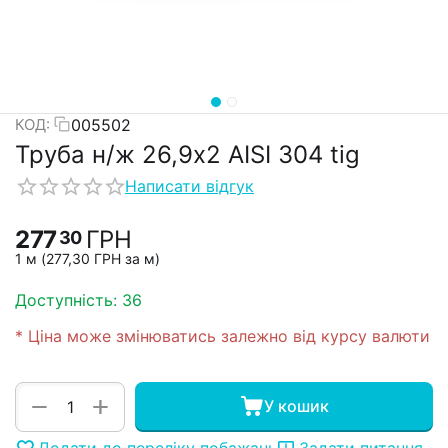
005502
КОД:
Труба н/ж 26,9х2 AISI 304 tig
Написати відгук
277
ГРН
30
1 м (
277,30
ГРН
за м)
Доступність:
36
* Ціна може змінюватись залежно від курсу валюти
+
−
У кошик
Додати до переліку побажань
Задати питання