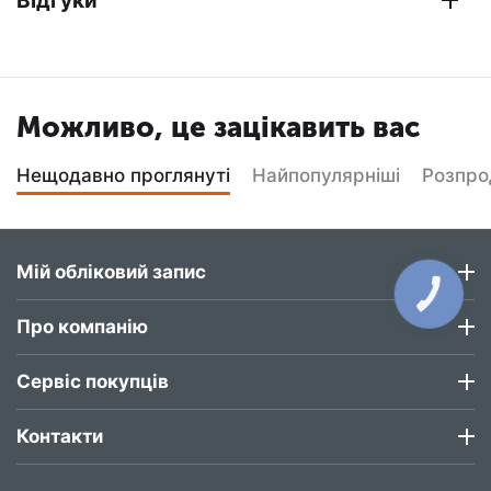
Відгуки
Можливо, це зацікавить вас
Нещодавно проглянуті
Найпопулярніші
Розпр
Мій обліковий запис
КНОПКА
ЗВ'ЯЗКУ
Про компанію
Сервіс покупців
Контакти