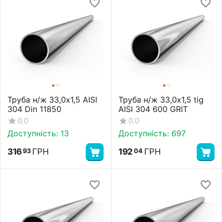
Труба н/ж 33,0х1,5 AISI
Труба н/ж 33,0х1,5 tig
304 Din 11850
AISI 304 600 GRIT
0.0
0.0
Доступність:
13
Доступність:
697
316
ГРН
192
ГРН
93
04