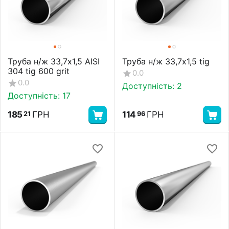
Труба н/ж 33,7х1,5 AISI
Труба н/ж 33,7х1,5 tig
304 tig 600 grit
0.0
0.0
Доступність:
2
Доступність:
17
185
ГРН
114
ГРН
21
96