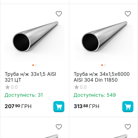
Труба н/ж 33х1,5 AISI
Труба н/ж 34х1,5х6000
321 ЦТ
AISI 304 Din 11850
0.0
0.0
Доступність:
31
Доступність:
549
207
ГРН
313
ГРН
90
88