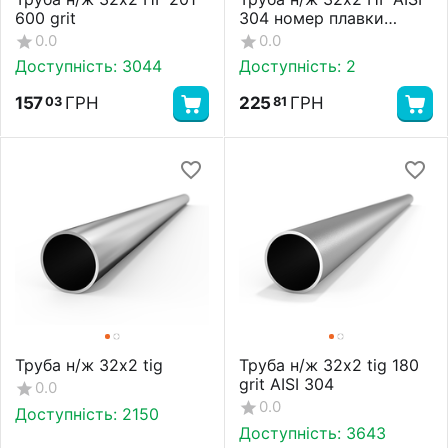
600 grit
304 номер плавки
43030
0.0
0.0
Доступність:
3044
Доступність:
2
157
ГРН
225
ГРН
03
81
Труба н/ж 32х2 tig
Труба н/ж 32х2 tig 180
grit AISI 304
0.0
0.0
Доступність:
2150
Доступність:
3643