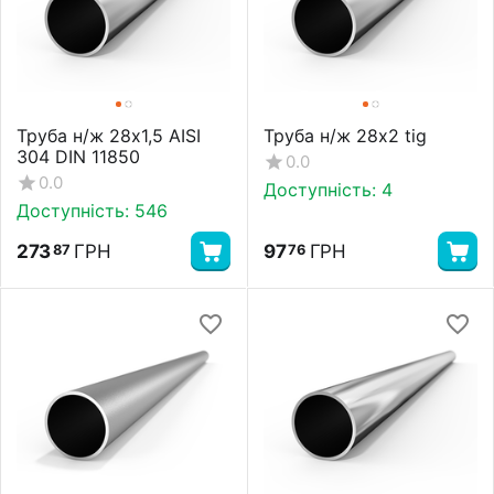
Труба н/ж 28х1,5 AISI
Труба н/ж 28х2 tig
304 DIN 11850
0.0
0.0
Доступність:
4
Доступність:
546
273
ГРН
97
ГРН
87
76