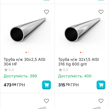
Труба н/ж 30х2,5 AISI
Труба н/ж 32х1,5 AISI
304 HF
316 tig 600 grit
0.0
0.0
Доступність:
399
Доступність:
400
473
ГРН
315
ГРН
09
70