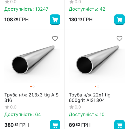
mm
0.0
0.0
Доступність:
13247
Доступність:
42
108
ГРН
130
ГРН
28
13
Труба н/ж 21,3х3 tig AISI
Труба н/ж 22х1 tig
316
600grit AISI 304
0.0
0.0
Доступність:
64
Доступність:
10
380
ГРН
89
ГРН
81
82