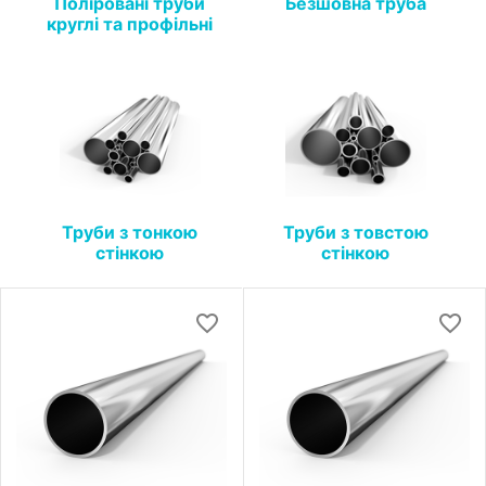
Поліровані труби
Безшовна труба
круглі та профільні
Труби з тонкою
Труби з товстою
стінкою
стінкою