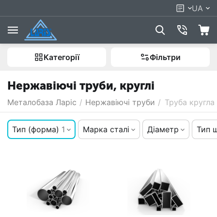
UA
Категорії
Фільтри
Нержавіючі труби, круглі
Металобаза Ларіс
/
Нержавіючі труби
/
Труба кругла
Тип (форма)
1
Марка сталі
Діаметр
Тип 