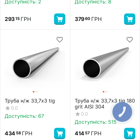
Доступність:
2
Доступність:
8
293
ГРН
379
ГРН
15
60
Труба н/ж 33,7х3 tig
Труба н/ж 33,7х3 tig 180
grit AISI 304
0.0
0.0
Доступність:
67
Доступність:
515
434
ГРН
414
ГРН
58
57