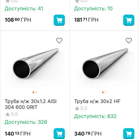
0.0
0.0
Доступність:
41
Доступність:
10
108
ГРН
181
ГРН
60
71
Труба н/ж 30х1.2 AISI
Труба н/ж 30х2 HF
304 600 GRIT
0.0
0.0
Доступність:
632
Доступність:
326
140
ГРН
340
ГРН
13
78