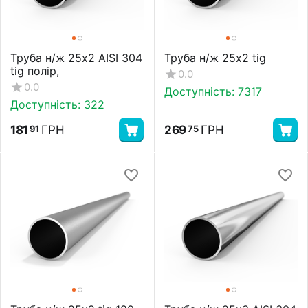
Труба н/ж 25х2 AISI 304
Труба н/ж 25х2 tig
tig полір,
0.0
0.0
Доступність:
7317
Доступність:
322
181
ГРН
269
ГРН
91
75