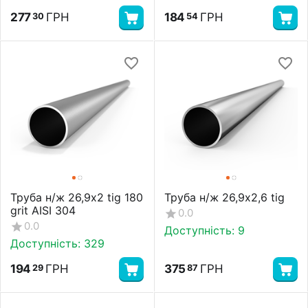
277
ГРН
184
ГРН
30
54
Труба н/ж 26,9х2 tig 180
Труба н/ж 26,9х2,6 tig
grit AISI 304
0.0
0.0
Доступність:
9
Доступність:
329
194
ГРН
375
ГРН
29
87