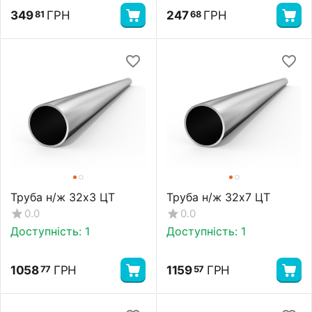
349
ГРН
247
ГРН
81
68
Труба н/ж 32х3 ЦТ
Труба н/ж 32х7 ЦТ
0.0
0.0
Доступність:
1
Доступність:
1
1058
ГРН
1159
ГРН
77
57