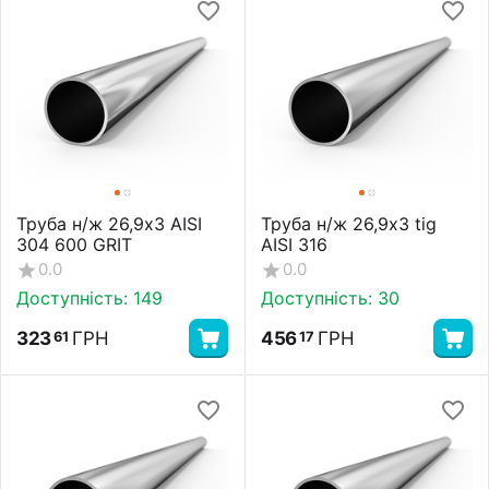
Труба н/ж 26,9х3 AISI
Труба н/ж 26,9х3 tig
304 600 GRIT
AISI 316
0.0
0.0
Доступність:
149
Доступність:
30
323
ГРН
456
ГРН
61
17