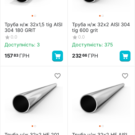
Труба н/ж 32х1,5 tig AISI
Труба н/ж 32х2 AISI 304
304 180 GRIT
tig 600 grit
0.0
0.0
Доступність:
3
Доступність:
375
157
ГРН
232
ГРН
83
66
Труба н/ж 32х2 HF 201
Труба н/ж 32х2 HF AISI