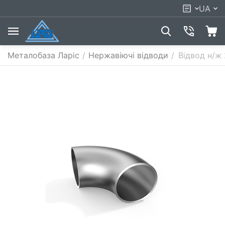
UA
Металобаза Ларіс
/
Нержавіючі відводи
/
Відвод н/ж 