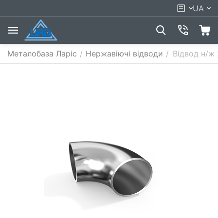
UA
Металобаза Ларіс
/
Нержавіючі відводи
/
Відвод н/ж 