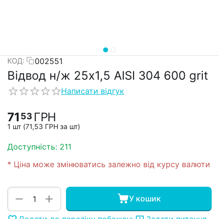
002551
КОД:
Відвод н/ж 25х1,5 AISI 304 600 grit
Написати відгук
71
ГРН
53
1 шт (
71,53
ГРН
за шт)
Доступність:
211
* Ціна може змінюватись залежно від курсу валюти
+
−
У кошик
Додати до переліку побажань
Задати питання